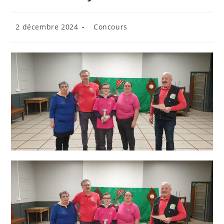
Publication
Post
2 décembre 2024
Concours
publiée :
category: