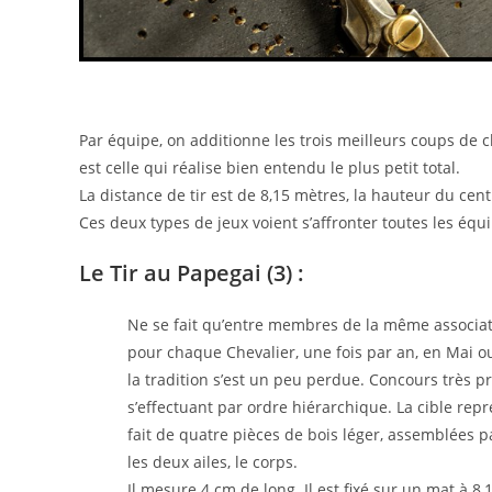
Par équipe, on additionne les trois meilleurs coups de ch
est celle qui réalise bien entendu le plus petit total.
La distance de tir est de 8,15 mètres, la hauteur du cent
Ces deux types de jeux voient s’affronter toutes les éq
Le Tir au Papegai (3) :
Ne se fait qu’entre membres de la même associat
pour chaque Chevalier, une fois par an, en Mai ou
la tradition s’est un peu perdue. Concours très pro
s’effectuant par ordre hiérarchique. La cible rep
fait de quatre pièces de bois léger, assemblées par
les deux ailes, le corps.
Il mesure 4 cm de long. Il est fixé sur un mat à 8