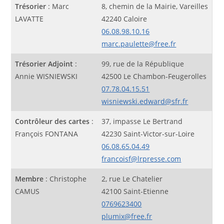
Trésorier
: Marc
8, chemin de la Mairie, Vareilles
LAVATTE
42240 Caloire
06.08.98.10.16
marc.paulette@free.fr
Trésorier Adjoint
:
99, rue de la République
Annie WISNIEWSKI
42500 Le Chambon-Feugerolles
07.78.04.15.51
wisniewski.edward@sfr.fr
Contrôleur des cartes
:
37, impasse Le Bertrand
François FONTANA
42230 Saint-Victor-sur-Loire
06.08.65.04.49
francoisf@lrpresse.com
Membre
: Christophe
2, rue Le Chatelier
CAMUS
42100 Saint-Etienne
0769623400
plumix@free.fr