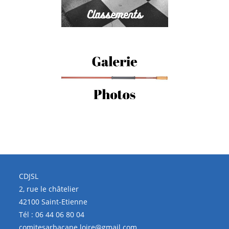
CDJSL
2, rue le châtelier
42100 Saint-Etienne
Tél :
06 44 06 80 04
comitesarbacane.loire@gmail.com