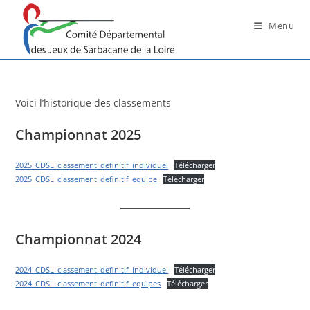
Skip
to
Menu
content
Voici l’historique des classements
Championnat 2025
2025_CDSL_classement_definitif_individuel
Télécharger
2025_CDSL_classement_definitif_equipe
Télécharger
Championnat 2024
2024_CDSL_classement_definitif_individuel
Télécharger
2024_CDSL_classement_definitif_equipes
Télécharger