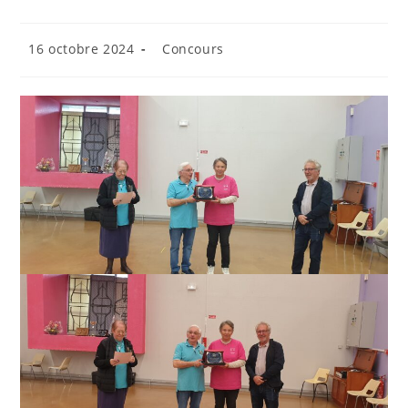
Publication
Post
16 octobre 2024
Concours
publiée :
category: