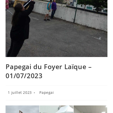
Papegai du Foyer Laïque –
01/07/2023
Publication
Post
1 juillet 2023
Papegai
publiée :
category: