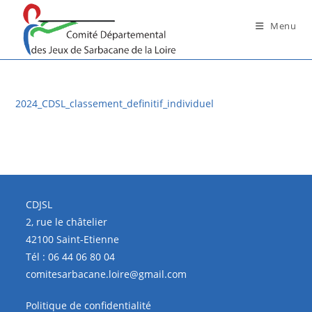
Skip
to
Menu
content
2024_CDSL_classement_definitif_individuel
CDJSL
2, rue le châtelier
42100 Saint-Etienne
Tél :
06 44 06 80 04
comitesarbacane.loire@gmail.com
Politique de confidentialité