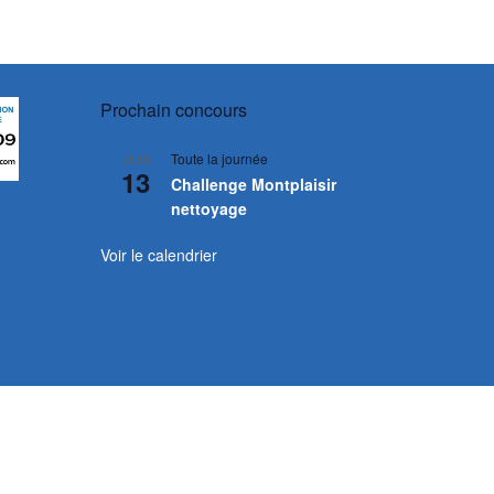
Prochain concours
Toute la journée
JUIN
13
Challenge Montplaisir
nettoyage
Voir le calendrier