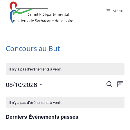
Skip
to
Menu
content
Concours au But
Il n’y a pas d’évènements à venir.
08/10/2026
R
N
R
M
a
e
e
S
o
C
c
v
c
i
é
Il n’y a pas d’évènements à venir.
h
a
i
s
l
h
e
g
l
e
e
Derniers Évènements passés
r
a
e
c
c
r
t
h
t
n