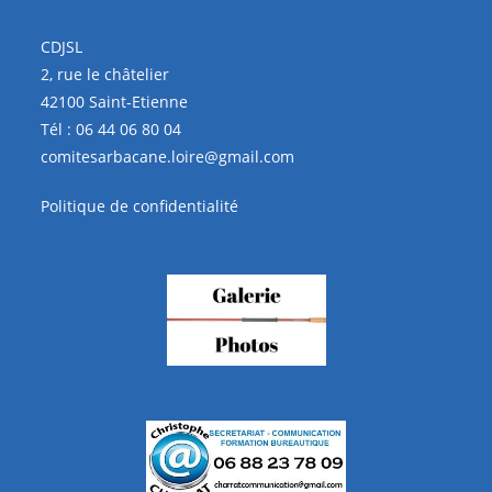
e
s
v
CDJSL
u
2, rue le châtelier
e
42100 Saint-Etienne
s
Tél :
06 44 06 80 04
comitesarbacane.loire@gmail.com
É
v
Politique de confidentialité
è
n
e
m
e
n
t
s