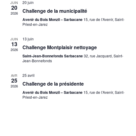
c
20 juin
JUIN
i
e
i
20
d
h
Challenge de la municipalité
o
2026
o
r
e
n
Avenir du Bois Monzil – Sarbacane
15, rue de l’Avenir, Saint-
n
i
Priest-en-Jarez
d
e
n
e
e
t
e
13 juin
JUIN
r
v
13
n
z
Challenge Montplaisir nettoyage
u
d
2026
u
a
Saint-Jean-Bonnefonds Sarbacane
32, rue Jacquard, Saint-
e
e
n
Jean-Bonnefonds
v
s
É
e
i
É
d
v
25 avril
AVR
g
25
v
a
Challenge de la présidente
è
2026
a
è
t
n
Avenir du Bois Monzil – Sarbacane
15, rue de l’Avenir, Saint-
n
t
e
Priest-en-Jarez
e
e
i
.
m
m
o
e
e
n
n
n
d
t
t