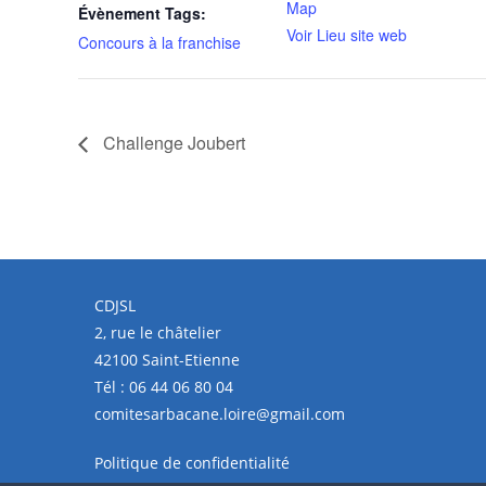
Map
Évènement Tags:
Voir Lieu site web
Concours à la franchise
Challenge Joubert
CDJSL
2, rue le châtelier
42100 Saint-Etienne
Tél :
06 44 06 80 04
comitesarbacane.loire@gmail.com
Politique de confidentialité