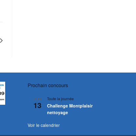
Prochain concours
Toute la journée
JUIN
13
Challenge Montplaisir
nettoyage
Voir le calendrier