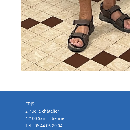
CDJSL
2, rue le châtelier
42100 Saint-Etienne
Tél :
06 44 06 80 04