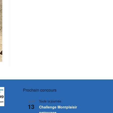
Prochain concours
Toute la journée
JUIN
13
Challenge Montplaisir
nettoyage