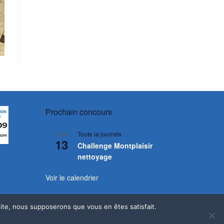
Prochain concours
Toute la journée
JUIN
13
Challenge Montplaisir
nettoyage
Voir le calendrier
 site, nous supposerons que vous en êtes satisfait.