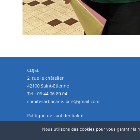
CDJSL
2, rue le châtelier
42100 Saint-Etienne
Tél :
06 44 06 80 04
comitesarbacane.loire@gmail.com
Politique de confidentialité
Nous utilisons des cookies pour vous garantir la m