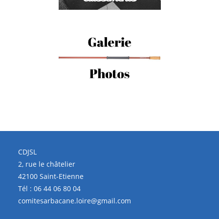
CDJSL
2, rue le châtelier
42100 Saint-Etienne
Tél :
06 44 06 80 04
comitesarbacane.loire@gmail.com