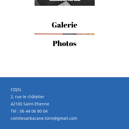
CDJSL
2, rue le châtelier
42100 Saint-Etienne
Tél :
06 44 06 80 04
comitesarbacane.loire@gmail.com