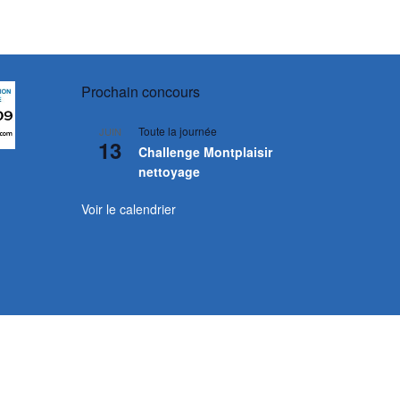
Prochain concours
Toute la journée
JUIN
13
Challenge Montplaisir
nettoyage
Voir le calendrier