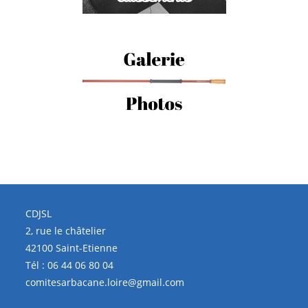
CDJSL
2, rue le châtelier
42100 Saint-Etienne
Tél :
06 44 06 80 04
comitesarbacane.loire@gmail.com