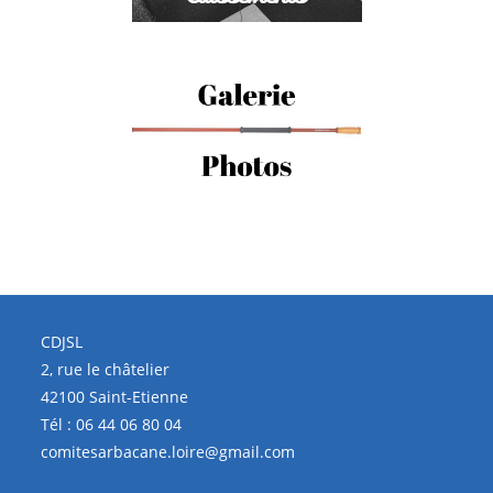
CDJSL
2, rue le châtelier
42100 Saint-Etienne
Tél :
06 44 06 80 04
comitesarbacane.loire@gmail.com