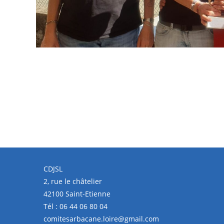
CDJSL
2, rue le châtelier
42100 Saint-Etienne
Tél :
06 44 06 80 04
comitesarbacane.loire@gmail.com