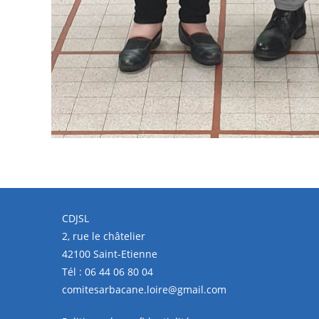
CDJSL
2, rue le châtelier
42100 Saint-Etienne
Tél :
06 44 06 80 04
comitesarbacane.loire@gmail.com